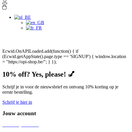
Ecwid.OnAPILoaded.add(function() { if
(Ecwid.getAppState().page.type == 'SIGNUP') { window.location
= "https://opi-shop.be/"; } });
10% off? Yes, please! 💅
Schrijf je in voor de nieuwsbrief en ontvang 10% korting op je
eerste bestelling.
Schrijf je hier in
Jouw account
Persoonlijk account
Mijn bestellingen