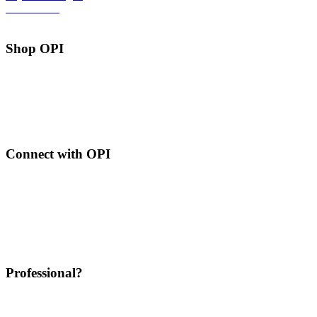
Creditnota’s
Adressen
Shop OPI
Shop alle producten
Shop alle nagelkleuren
Shop wat trendy is
Tips & Tricks
Shop als een
professional
Connect with OPI
Contacteer ons
Privacy
Vacatures
FAQ
Algemene voorwaarden
Website disclaimer
Professional?
Log in als een
professional